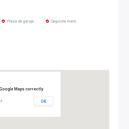
Plaza de garaje
Segunda mano
 Google Maps correctly.
OK
e?