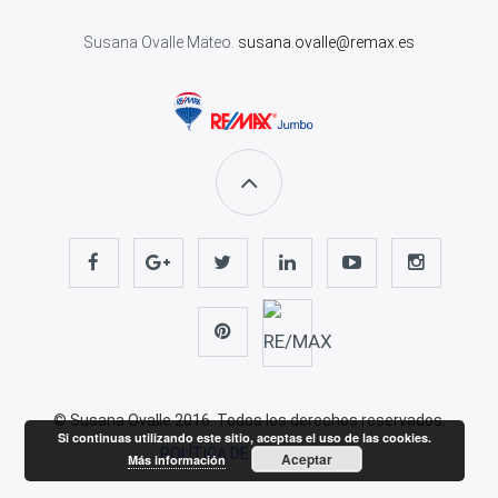
Susana Ovalle Mateo.
susana.ovalle@remax.es
© Susana Ovalle 2016. Todos los derechos reservados.
Si continuas utilizando este sitio, aceptas el uso de las cookies.
POLÍTICA DE PRIVACIDAD
Aceptar
Más información