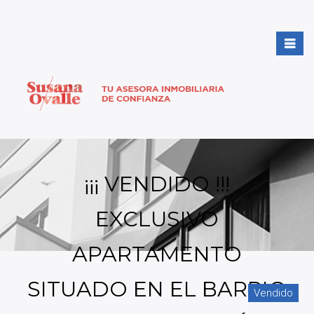
¡¡¡ VENDIDO !!!
EXCLUSIVO
APARTAMENTO
SITUADO EN EL BARRIO
Vendido