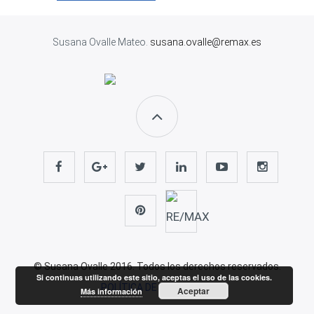
Susana Ovalle Mateo.
susana.ovalle@remax.es
© Susana Ovalle 2016. Todos los derechos reservados.
Si continuas utilizando este sitio, aceptas el uso de las cookies.
POLÍTICA DE PRIVACIDAD
Aceptar
Más información