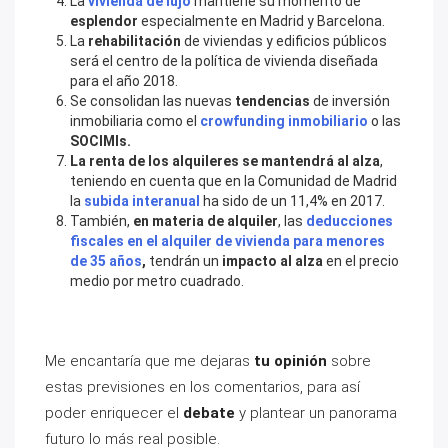
La
vivienda de lujo
mantiene su momento de
esplendor
especialmente en Madrid y Barcelona.
La
rehabilitación
de viviendas y edificios públicos
será el centro de la política de vivienda diseñada
para el año 2018.
Se consolidan las nuevas
tendencias
de inversión
inmobiliaria como el
crowfunding inmobiliario
o las
SOCIMIs.
La renta de los alquileres se mantendrá al alza
,
teniendo en cuenta que en la Comunidad de Madrid
la
subida interanual
ha sido de un 11,4% en 2017.
También,
en materia de alquiler
, las
deducciones
fiscales en el alquiler de vivienda para menores
de 35 años
,
tendrán un
impacto al alza
en el precio
medio por metro cuadrado.
Me encantaría que me dejaras
tu opinión
sobre
estas previsiones en los comentarios, para así
poder enriquecer el
debate
y plantear un panorama
futuro lo más real posible.