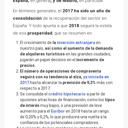
España,
en general
, y de Madrid,
en particular.
En términos generales, el
2017 ha sido un año de
consolidación
de la recuperación del sector en
España. Y todo apunta a que
2018
seguirá la estela
de esa
prosperidad
, que se resumen en:
El crecimiento de
la
inversión extranjera
en
nuestro país,
así como el aumento de la demanda
de alquileres turísticos
en las grandes ciudades,
jugarán un papel decisivo en el
incremento de
precios.
El número de operaciones de compraventa
seguirá con su tendencia al alza,
ya iniciada en
2017
hasta alcanzar la
previsión de
9,3%
más con
respecto a 2017.
Se consolida el
crédito hipotecario
a partir de
opciones atractivas de financiación, como los
tipos
de interés
muy bajos, o una previsión de leve
aumento para el
Euribor
en 2018 hasta un rango
de 0,20% y 0,2%, lo que producirá una vuelta a la
confianza de los potenciales compradores.