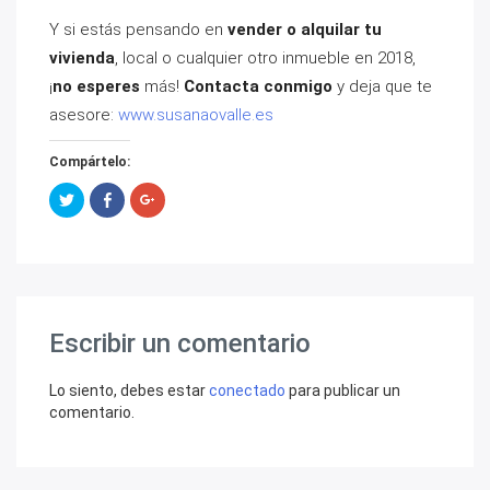
Y si estás pensando en
vender o alquilar tu
vivienda
, local o cualquier otro inmueble en 2018,
¡
no esperes
más!
Contacta conmigo
y deja que te
asesore:
www.susanaovalle.es
Compártelo:
Haz
Haz
Haz
clic
clic
clic
para
para
para
compartir
compartir
compartir
en
en
en
Twitter
Facebook
Google+
(Se
(Se
(Se
abre
abre
abre
en
en
en
una
una
una
ventana
ventana
ventana
Escribir un comentario
nueva)
nueva)
nueva)
Lo siento, debes estar
conectado
para publicar un
comentario.