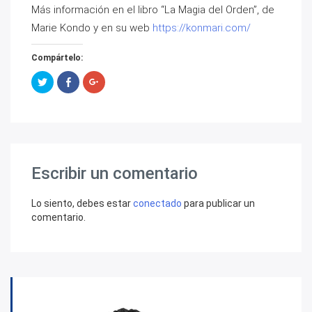
Más información en el libro “La Magia del Orden”, de
Marie Kondo y en su web
https://konmari.com/
Compártelo:
Haz
Haz
Haz
clic
clic
clic
para
para
para
compartir
compartir
compartir
en
en
en
Twitter
Facebook
Google+
(Se
(Se
(Se
abre
abre
abre
en
en
en
una
una
una
ventana
ventana
ventana
Escribir un comentario
nueva)
nueva)
nueva)
Lo siento, debes estar
conectado
para publicar un
comentario.