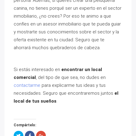
persona. Además, si quieres crear una peluquería
canina, no tienes porqué ser un experto en el sector
inmobiliario, ¿no crees? Por eso te animo a que
confíes en un asesor inmobiliario que te pueda guiar
y mostrarte sus conocimientos sobre el sector y la
oferta existente en tu ciudad. Seguro que te
ahorrará muchos quebraderos de cabeza.
Si estás interesado en
encontrar un local
comercial
, del tipo de que sea, no dudes en
contactarme
para explicarme tus ideas y tus
necesidades. Seguro que encontraremos juntos
el
local de tus sueños
.
Compártelo:
Haz
Haz
Haz