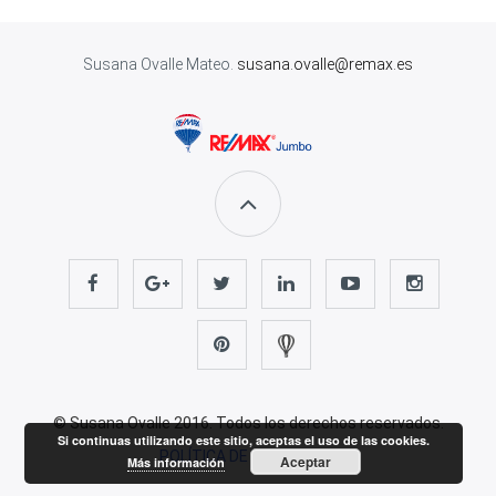
Susana Ovalle Mateo.
susana.ovalle@remax.es
© Susana Ovalle 2016. Todos los derechos reservados.
Si continuas utilizando este sitio, aceptas el uso de las cookies.
POLÍTICA DE PRIVACIDAD
Aceptar
Más información