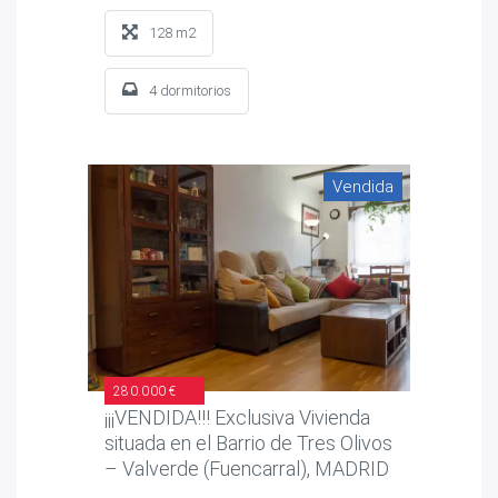
128 m2
4 dormitorios
Vendida
280.000 €
¡¡¡VENDIDA!!! Exclusiva Vivienda
situada en el Barrio de Tres Olivos
– Valverde (Fuencarral), MADRID