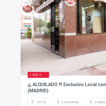
1.800 €
¡¡¡ ALQUILADO !!! Exclusivo Local co
(MADRID)
101 m2
3 dormitorios
2 baños